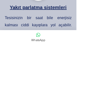
Yakıt parlatma sistemleri
Tesisinizin bir saat bile enerjisiz
kalması ciddi kayıplara yol açabilir.
Enerjisiz 1 dakika veya 1 saniyenin bile
kabul edilemez olduğunu biliyorsanız,
WhatsApp
kritik operasyonlara sahipsiniz
demektir.
Bu tür tesislerde, enerji kesintilerine
karşı tam güvence sağlamak için acil
durum güç sistemlerinin
konfigürasyonu ve yedekliliği hayati
öneme sahiptir. Operasyonun
sürdürülebilirliği için düzenli bakım,
testler ve felaket senaryolarına hazırlık