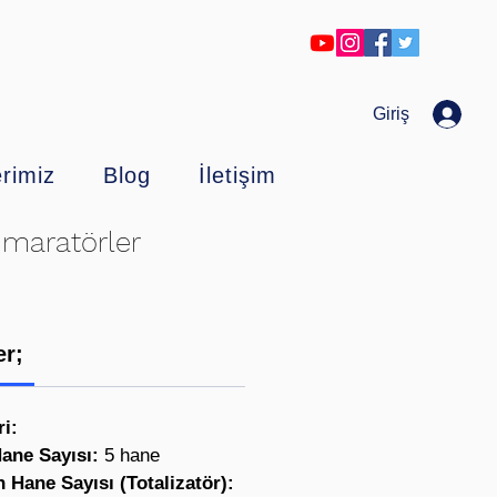
Giriş
erimiz
Blog
İletişim
maratörler
er;
i:
Hane Sayısı:
5 hane
 Hane Sayısı (Totalizatör):