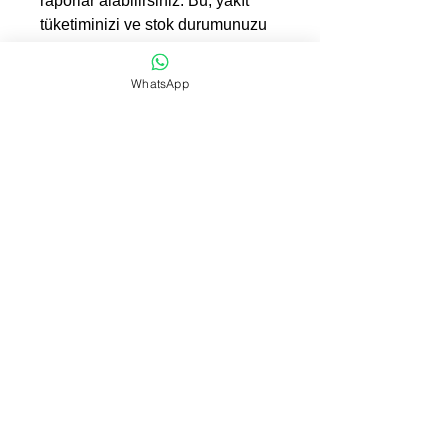
raporlar alabilirsiniz. Bu, yakıt
tüketiminizi ve stok durumunuzu
daha iyi analiz etmenize ve
gelecekteki ihtiyaçlarınızı daha
WhatsApp
doğru tahmin etmenize olanak
tanır. Akaryakıt otomasyon sistemi
ile işletmenizin verimliliğini ve
karlılığını artırabilirsiniz.
Teknik Özellikler;
Yakıt İzleme ve Raporlama