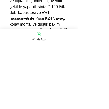
ve toplam ölçümlerini güvenilir bir
şekilde yapabilirsiniz. 7-120 l/dk
debi kapasitesi ve ±%1
hassasiyeti ile Piusi K24 Sayaç,
kolay montaj ve düşük bakım
gereksinimi ile kullanıcılara büyük
kolaylık sağlar. Akaryakıt, yağ,
WhatsApp
dizel ve su gibi düşük viskoziteli
sıvılar için mükemmel bir seçim
olan Piusi K24 Sayaç hakkında
daha fazla bilgi için hemen
tıklayın."
Technical information;
PIUSI K24 Diesel Meter
The PIUSI K24-A is a digital
turbine flow meter suitable for